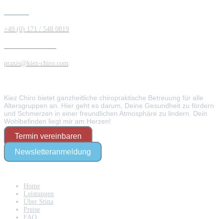
Ruf mich an
+49 (0) 171 / 548 0819
Schick mir eine Nachricht
praxis@kiez-chiro.com
Über mich
Kiez Chiro bietet ganzheitliche chiropraktische Betreuung für alle
Altersgruppen an. Hier geht es darum, Deine Gesundheit zu fördern
und Schmerzen in einer freundlichen Atmosphäre zu lindern. Dein
Wohlbefinden liegt mir am Herzen!
Termin vereinbaren
Newsletteranmeldung
Navigation
Home
Leistungen
Über Stina
Preise
FAQ