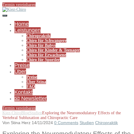
Termin vereinbaren
Home
Leistungen
Chiropraktik
Chiro für Schwangere
Chiro für Babys
Chiro für Kinder & Teenager
Chiro für Erwachsene
Chiro für Sportler
Preise
Über
Preise
Über Stina
FAQ
Kontakt
📧 Newsletter
Termin vereinbaren
Kiez-Chiro
Blog
Studien
Exploring the Neuromodulatory Effects of the
Vertebral Subluxation and Chiropractic Care
Von Stina Herz
14/11/2024
0 Comments
Studien
Chiropraktik
Exploring the Neuromodulatory Effects of the