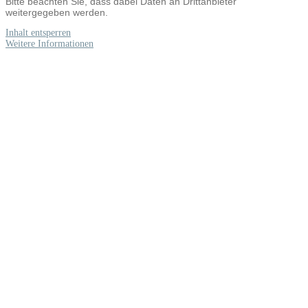
Bitte beachten Sie, dass dabei Daten an Drittanbieter
weitergegeben werden.
Inhalt entsperren
Weitere Informationen