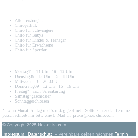
Meine Leistungen
Alle Leistungen
Chiropraktik
Chiro für Schwangere
Chiro für Babys
Chiro für Kinder & Teenager
Chiro für Erwachsene
Chiro für Sportler
Öffnungszeiten
Montag
11 - 14 Uhr | 16 - 19 Uhr
Dienstag
09 - 12 Uhr | 15 - 18 Uhr
Mittwoch
| 16 - 20:00 Uhr
Donnerstag
09 - 12 Uhr | 16 - 19 Uhr
Freitag*
| nach Vereinbarung
Samstag*
geschlossen
Sonntag
geschlossen
* 1x im Monat Freitag und Samstag geöffnet - Sollte keiner der Termine
passen schreib mir bitte eine E-Mail an: praxis@kiez-chiro.com
© Copyright 2025 kiez-chiro.com
Impressum
|
Datenschutz
– Vereinbare deinen nächsten
Termin